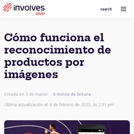
search
Cómo funciona el
reconocimiento de
productos por
imágenes
Creado en 3 de marzo
6 min(s) de leitura
Última actualización el: 6 de febrero de 2023, às 2:31 pm