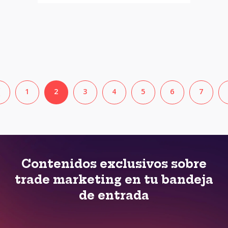
❮
1
2
3
4
5
6
7
Contenidos exclusivos sobre
trade marketing en tu bandeja
de entrada