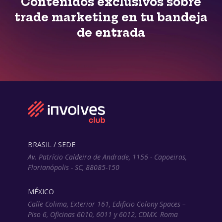
Contenidos exclusivos sobre
trade marketing en tu bandeja
de entrada
BRASIL / SEDE
Av. Patrício Caldeira de Andrade, 1156 - Capoeiras,
Florianópolis - SC, 88085-150
MÉXICO
Calle Colima, Exterior 161, Edificio Colony Spaces –
Piso 6, Oficinas 6010, 6011 y 6012, CDMX. Roma