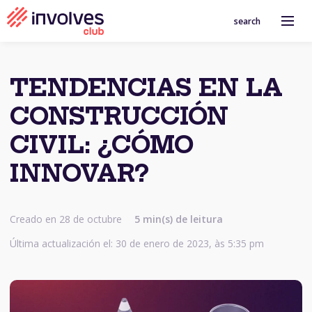
search
TENDENCIAS EN LA
CONSTRUCCIÓN
CIVIL: ¿CÓMO
INNOVAR?
Creado en 28 de octubre
5
min(s) de leitura
Última actualización el: 30 de enero de 2023, às 5:35 pm