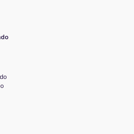
ndo
 do
 o