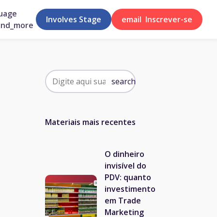
uage
Involves Stage
email
Inscrever-se
and_more
search
Materiais mais recentes
O dinheiro
invisível do
PDV: quanto
investimento
em Trade
Marketing