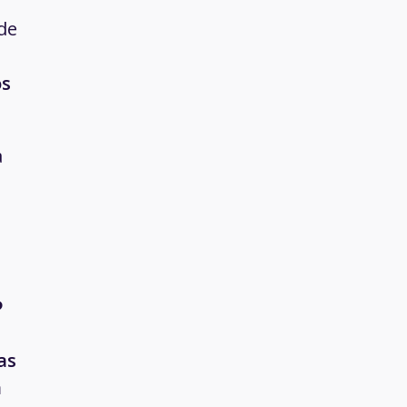
de
os
a
?
as
a