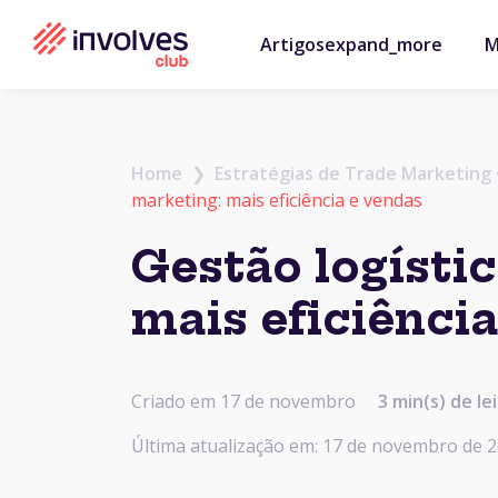
Artigos
expand_more
M
Home
❯
Estratégias de Trade Marketing
marketing: mais eficiência e vendas
Gestão logístic
mais eficiênci
Criado em 17 de novembro
3 min(s) de le
Última atualização em: 17 de novembro de 2