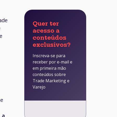
rade
Quer ter
e
acesso a
e
conteúdos
exclusivos?
Inscreva-se para
receber por e-mail e
em primeira mão
conteúdos sobre
Trade Marketing e
Varejo
 e
,
a