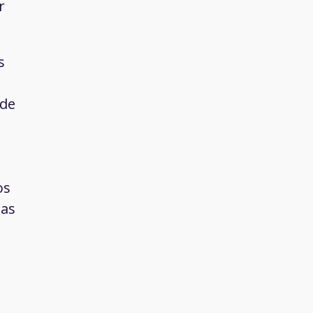
r
s
 de
os
mas