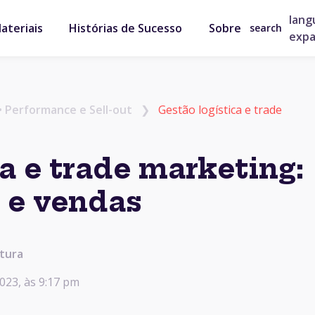
lang
ateriais
Histórias de Sucesso
Sobre
search
exp
•
Performance e Sell-out
❯
Gestão logística e trade
a e trade marketing:
a e vendas
itura
023, às 9:17 pm