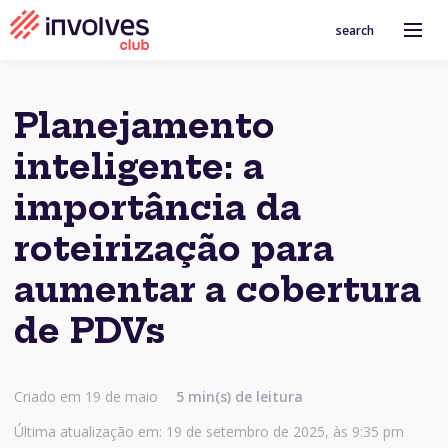
search
Planejamento
inteligente: a
importância da
roteirização para
aumentar a cobertura
de PDVs
Criado em 19 de maio
5 min(s) de leitura
Última atualização em: 19 de setembro de 2025, às 9:35 pm