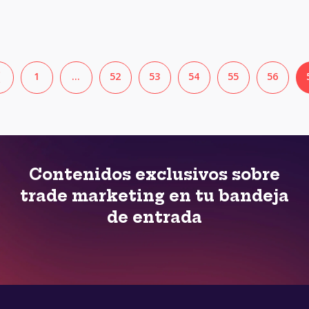
❮
1
…
52
53
54
55
56
Contenidos exclusivos sobre
trade marketing en tu bandeja
de entrada