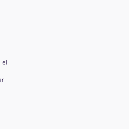
 el
ar