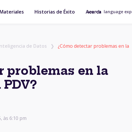
Materiales
Historias de Éxito
Acerca
search
language ex
Inteligencia de Datos
❯
¿Cómo detectar problemas en la
 problemas en la
u PDV?
5, às 6:10 pm