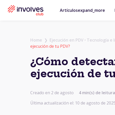
Artículos
expand_more
Home
❯
Ejecución en PDV
•
Tecnología e 
ejecución de tu PDV?
¿Cómo detectar
ejecución de t
Creado en 2 de agosto
4 min(s) de leitura
Última actualización el: 10 de agosto de 202