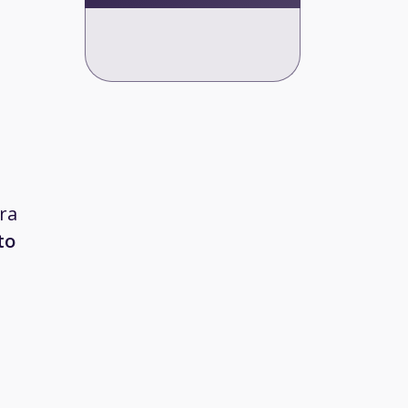
ra
to