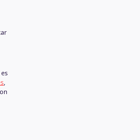
car
 es
es
,
con