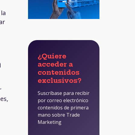
 la
ar
¿Quiere
n
acceder a
contenidos
exclusivos?
r
Suscríbase para recibir
es,
por correo electrónico
contenidos de primera
mano sobre Trade
Marketing