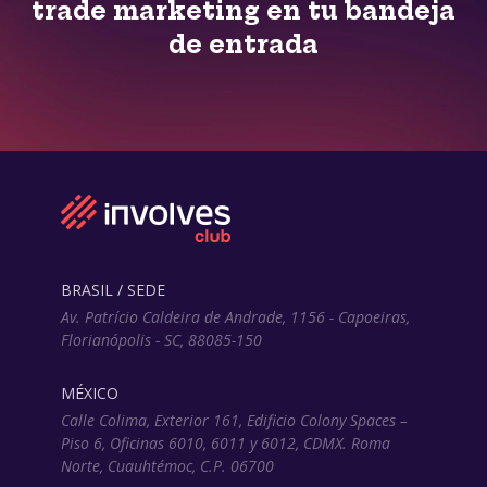
trade marketing en tu bandeja
de entrada
BRASIL / SEDE
Av. Patrício Caldeira de Andrade, 1156 - Capoeiras,
Florianópolis - SC, 88085-150
MÉXICO
Calle Colima, Exterior 161, Edificio Colony Spaces –
Piso 6, Oficinas 6010, 6011 y 6012, CDMX. Roma
Norte, Cuauhtémoc, C.P. 06700